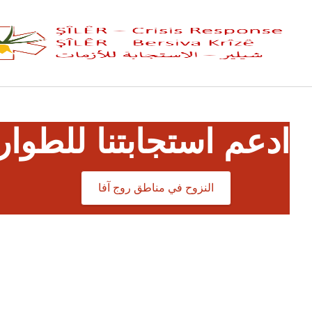
ادعم استجابتنا للطوار
النزوح في مناطق روج آفا