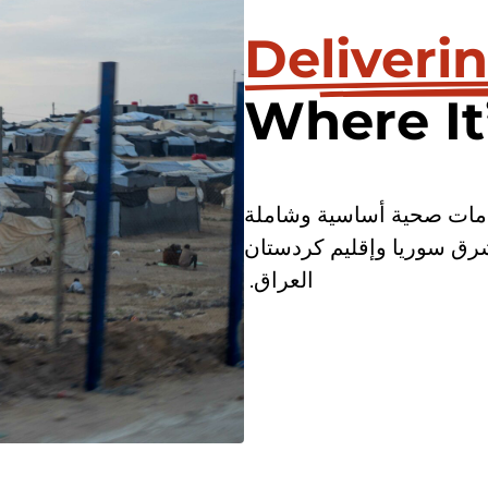
Deliveri
Where It
ير – استجابة للأزمات SCR” خدمات صحية أساسية وشاملة
شرق سوريا وإقليم كردستان
العراق.