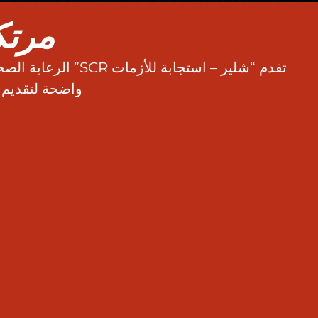
مرتك
تقدم “شلير – استج
واضحة لتقديم ع