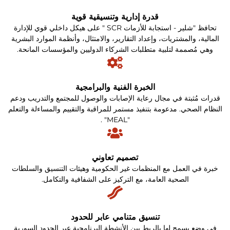
قدرة إدارية وتنسيقية قوية
تحافظ "شلير - استجابة للأزمات SCR " على هيكل داخلي قوي للإدارة
المالية، والمشتريات، وإعداد التقارير، والامتثال، وأنظمة الموارد البشرية
وهي مُصممة لتلبية متطلبات الشركاء الدوليين والمؤسسات المانحة.
الخبرة الفنية والبرامجية
قدرات مُثبتة في مجال رعاية الإصابات والوصول للمجتمع والتدريب ودعم
النظام الصحي. مدعومة بتنفيذ مستمر للمراقبة والتقييم والمساءلة والتعلم
"MEAL" .
تصميم تعاوني
خبرة في العمل مع المنظمات غير الحكومية وهيئات التنسيق والسلطات
الصحية العامة، مع التركيز على الشفافية والتكامل.
تنسيق متنامي عابر للحدود
في وضع يسمح لها بالربط بين الأنشطة البرنامجية عبر الحدود السورية