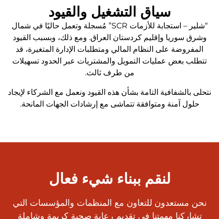
سياق التشغيل والقيود
“شلير – استجابة للأزمات SCR” مُسجلة وتعمل حاليًا في شمال
وشرق سوريا وإقليم كردستان العراق. ومع ذلك، وبسبب القيود
المفروضة على النظام المالي ومتطلبات الإدارة المتغيرة، قد
تتطلب بعض عمليات التمويل والمشتريات عبر الحدود تسهيلات
من طرف ثالث.
نتحلى بالشفافية التامة بشأن هذه القيود ونعمل مع الشركاء لإيجاد
حلول آمنة ومتوافقة تتماشى مع إرشادات الجهات المانحة.
لنقم ببناء شيء فعال
نحن مستعدون للتعاون مع المنظمات والمؤسسات التي
تشاركنا مهمتنا في تقديم رعاية صحية كريمة وشاملة